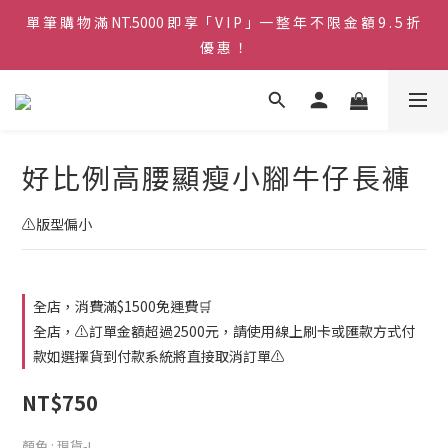
單 筆 購 物 滿 NT.5000 即 享「 V I P 」一 整 年 不 限 金 額 9 . 5 折 
♡ 官 網 訂 單 滿 NT.1500 即 享 免 運 費 🚚💨 ♡
優 惠 ！
♡ 官 網 訂 單 滿 NT.1500 即 享 免 運 費 🚚💨 ♡
好比例高腰顯瘦小腳牛仔長褲
⚠️版型偏小
全店，消費滿$1500免運費🛒
全店，⚠️訂單金額超過2500元，請使用線上刷卡或匯款方式付
款如選擇貨到付款系統將直接取消訂單⚠️
NT$750
顏色
: 現貨-L