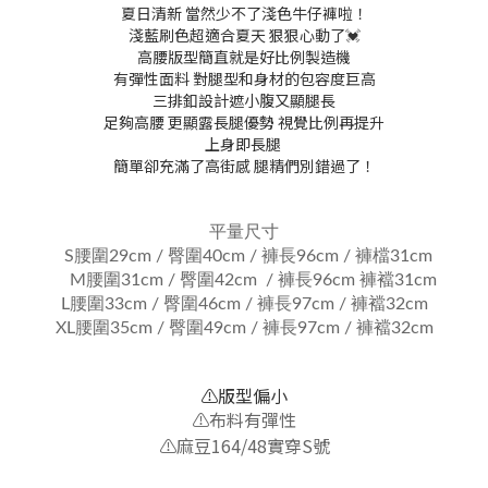
夏日清新 當然少不了淺色牛仔褲啦！
淺藍刷色超適合夏天 狠狠心動了💓
高腰版型簡直就是好比例製造機
有彈性面料 對腿型和身材的包容度巨高
三排釦設計遮小腹又顯腿長
足夠高腰 更顯露長腿優勢 視覺比例再提升
上身即長腿
簡單卻充滿了高街感 腿精們別錯過了！
平量尺寸
S腰圍29cm / 臀圍40cm / 褲長96cm / 褲檔31cm
M腰圍31cm / 臀圍42cm / 褲長96cm 褲襠31cm
L腰圍33cm / 臀圍46cm / 褲長97cm / 褲襠32cm
XL腰圍35cm / 臀圍49cm / 褲長97cm / 褲襠32cm
⚠️版型偏小
⚠️布料有彈性
⚠️麻豆164/48實穿S號