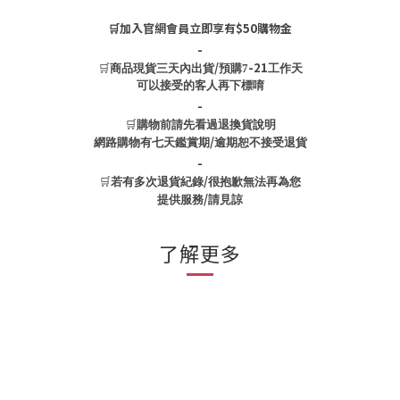
🛒加入官網會員立即享有$50購物金
-
🛒
/
-21
商品現貨三天內出貨
預購7
工作天
可以接受的客人再下標唷
-
🛒
購物前請先看過退換貨說明
/
網路購物有七天鑑賞期
逾期恕不接受退貨
-
🛒
/
若有多次退貨紀錄
很抱歉無法再為您
/
提供服務
請見諒
了解更多