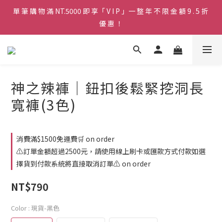
單 筆 購 物 滿 NT.5000 即 享「 V I P 」一 整 年 不 限 金 額 9 . 5 折 
♡ 官 網 訂 單 滿 NT.1500 即 享 免 運 費 🚚💨 ♡
優 惠 ！
♡ 官 網 訂 單 滿 NT.1500 即 享 免 運 費 🚚💨 ♡
神之辣褲｜鈕扣後鬆緊挖洞長
寬褲(3色)
消費滿$1500免運費🛒 on order
⚠️訂單金額超過2500元，請使用線上刷卡或匯款方式付款如選
擇貨到付款系統將直接取消訂單⚠️ on order
NT$790
Color
: 現貨-黑色