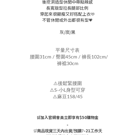
後挖洞造型休閒中帶點辣感
長寬版型拉長腿部比例
穿起來很顯瘦又好搭配上衣🫶
不管休閒或外出都很有型💗
灰/炭/黑
平量尺寸表
腰圍31cm / 臀圍45cm / 褲長102cm/
褲襠30cm
⚠️後鬆緊腰圍
⚠️S-小L身型可穿
⚠️麻豆158/45
🛒加入官網會員立即享有$50購物金
-
🛒
/
-21
商品現貨三天內出貨
預購7
工作天