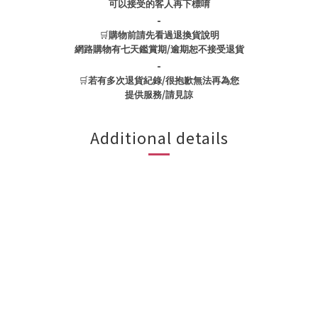
可以接受的客人再下標唷
-
🛒
購物前請先看過退換貨說明
/
網路購物有七天鑑賞期
逾期恕不接受退貨
-
🛒
/
若有多次退貨紀錄
很抱歉無法再為您
/
提供服務
請見諒
Additional details