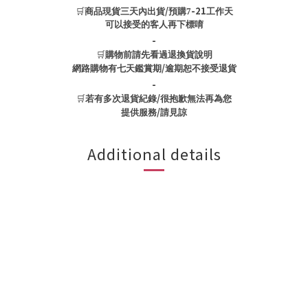
🛒
/
-21
商品現貨三天內出貨
預購7
工作天
可以接受的客人再下標唷
-
🛒
購物前請先看過退換貨說明
/
網路購物有七天鑑賞期
逾期恕不接受退貨
-
🛒
/
若有多次退貨紀錄
很抱歉無法再為您
/
提供服務
請見諒
Additional details