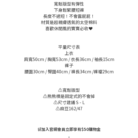
寬鬆版型有彈性
下身鬆緊腰短褲
長度不過短！不會露屁屁！
材質是超親膚透氣的太空棉料
喜歡休閒風的寶寶必收❤️
平量尺寸表
上衣
肩寬50cm / 胸寬53cm / 衣長36cm / 袖長15cm
褲子
腰圍30cm / 臀圍40cm / 褲長34cm /褲襠29cm
⚠️寬鬆版型
⚠️熊熊標是固定式的不會掉
⚠️尺寸建議 S - L
⚠️麻豆162/47
🛒加入官網會員立即享有$50購物金
-