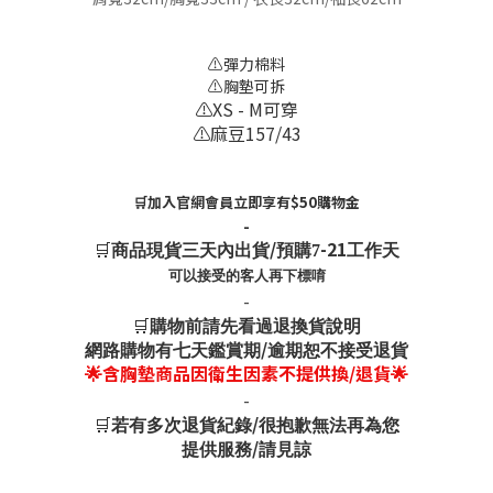
⚠️彈力棉料
⚠️胸墊可拆
⚠️XS - M可穿
⚠️麻豆157/43
🛒加入官網會員立即享有$50購物金
-
🛒
/
-21
商品現貨三天內出貨
預購7
工作天
可以接受的客人再下標唷
-
🛒
購物前請先看過退換貨說明
/
網路購物有七天鑑賞期
逾期恕不接受退貨
🌟含胸墊商品因衛生因素不提供換/退貨🌟
-
🛒
/
若有多次退貨紀錄
很抱歉無法再為您
/
提供服務
請見諒