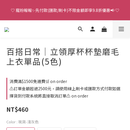
♡ 寵粉報報✨先付款(匯款/刷卡)不限金額即享9.8折優惠📢 ♡
♡ 官 網 訂 單 滿 NT.1500 即 享 免 運 費 🚚💨 ♡
單 筆 購 物 滿 NT.5000 即 享「 V I P 」一 整 年 不 限 金 額 9 . 5 折 
優 惠 ！
百搭日常｜立領厚杯杯墊磨毛
♡ 官 網 訂 單 滿 NT.1500 即 享 免 運 費 🚚💨 ♡
上衣單品(5色)
消費滿$1500免運費🛒 on order
⚠️訂單金額超過2500元，請使用線上刷卡或匯款方式付款如選
擇貨到付款系統將直接取消訂單⚠️ on order
NT$460
Color
: 現貨-淺灰色