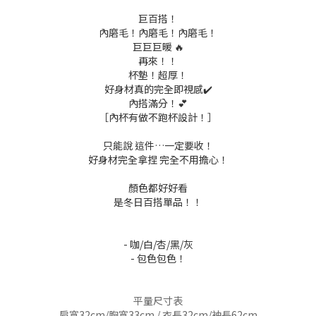
巨百搭！
內磨毛！內磨毛！內磨毛！
巨巨巨暖 🔥
再來！！
杯墊！超厚！
好身材真的完全即視感✔️
內搭滿分！💕
［內杯有做不跑杯設計！］
只能說 這件…一定要收！
好身材完全拿捏 完全不用擔心！
顏色都好好看
是冬日百搭單品！！
- 咖/白/杏/黑/灰
- 包色包色！
平量尺寸表
肩寬32cm/胸寬33cm /
衣長32cm/袖長62cm