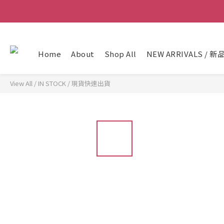
Home
About
Shop All
NEW ARRIVALS / 新
View All
/
IN STOCK / 現貨快速出貨