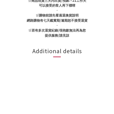
🛒
/
-21
商品現貨三天內出貨
預購7
工作天
可以接受的客人再下標唷
-
🛒
購物前請先看過退換貨說明
/
網路購物有七天鑑賞期
逾期恕不接受退貨
-
🛒
/
若有多次退貨紀錄
很抱歉無法再為您
/
提供服務
請見諒
Additional details