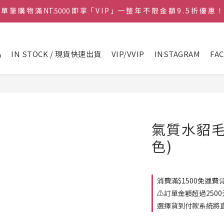
♡ 官 網 訂 單 滿 NT.1500 即 享 免 運 費 🚚💨 ♡
♡ 官 網 訂 單 滿 NT.1500 即 享 免 運 費 🚚💨 ♡
品
IN STOCK / 現貨快速出貨
VIP/VVIP
INSTAGRAM
FA
氣質水貂毛
色)
消費滿$1500免運費🛒 
⚠️訂單金額超過25
選擇貨到付款系統將直接取