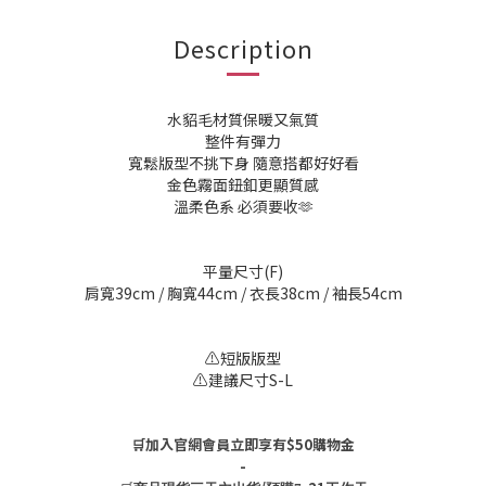
Description
水貂毛材質保暖又氣質
整件有彈力
寬鬆版型不挑下身 隨意搭都好好看
金色霧面鈕釦更顯質感
溫柔色系 必須要收🫶
平量尺寸(F)
肩寬39cm / 胸寬44cm / 衣長38cm / 袖長54cm
⚠️短版版型
⚠️建議尺寸S-L
🛒加入官網會員立即享有$50購物金
-