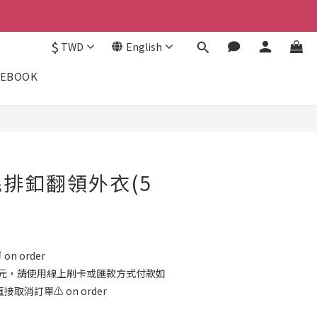
$
TWD
English
CEBOOK
排釦翻領外衣(5
on order
00元，請使用線上刷卡或匯款方式付款如
消訂單⚠️ on order