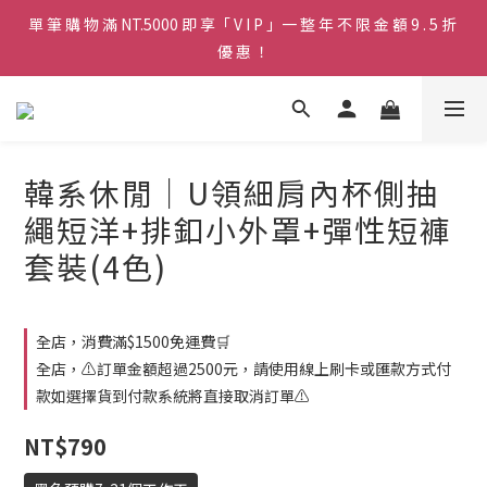
單 筆 購 物 滿 NT.5000 即 享「 V I P 」一 整 年 不 限 金 額 9 . 5 折 
♡ 官 網 訂 單 滿 NT.1500 即 享 免 運 費 🚚💨 ♡
優 惠 ！
♡ 官 網 訂 單 滿 NT.1500 即 享 免 運 費 🚚💨 ♡
韓系休閒｜U領細肩內杯側抽
繩短洋+排釦小外罩+彈性短褲
套裝(4色)
全店，消費滿$1500免運費🛒
全店，⚠️訂單金額超過2500元，請使用線上刷卡或匯款方式付
款如選擇貨到付款系統將直接取消訂單⚠️
NT$790