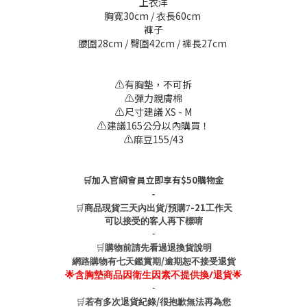
上衣洋
胸寬30cm / 衣長60cm
褲子
腰圍28cm / 臀圍42cm / 褲長27cm
⚠️有胸墊，不可拆
⚠️彈力親膚棉
⚠️尺寸建議 XS - M
⚠️建議165公分以內購買！
⚠️麻豆155/43
🛒加入官網會員立即享有$50購物金
-
🛒
/
-21
商品現貨三天內出貨
預購7
工作天
可以接受的客人再下標唷
-
🛒
購物前請先看過退換貨說明
/
網路購物有七天鑑賞期
逾期恕不接受退貨
🌟含胸墊商品因衛生因素不提供換/退貨🌟
-
🛒
/
若有多次退貨紀錄
很抱歉無法再為您