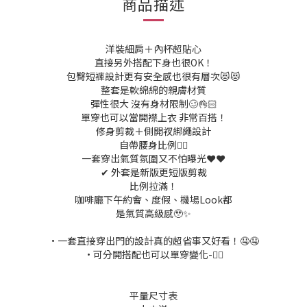
商品描述
洋裝細肩＋內杯超貼心
直接另外搭配下身也很OK！
包臀短褲設計更有安全感也很有層次😻😻
整套是軟綿綿的親膚材質
彈性很大 沒有身材限制🥴👌🏻
單穿也可以當開襟上衣 非常百搭！
修身剪裁＋側開衩綁繩設計
自帶腰身比例👍🏻
一套穿出氣質氛圍又不怕曝光❤️❤️
✔ 外套是新版更短版剪裁
比例拉滿！
咖啡廳下午約會、度假、機場Look都
是氣質高級感🥹✨
•一套直接穿出門的設計真的超省事又好看！🤤🤤
•可分開搭配也可以單穿變化-👍🏻
平量尺寸表