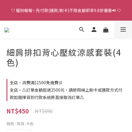
♡ 寵粉報報✨先付款(匯款/刷卡)不限金額即享9.8折優惠📢 ♡
♡ 官 網 訂 單 滿 NT.1500 即 享 免 運 費 🚚💨 ♡
單 筆 購 物 滿 NT.5000 即 享「 V I P 」一 整 年 不 限 金 額 9 . 5 折 
優 惠 ！
細肩排扣背心壓紋涼感套裝(4
♡ 官 網 訂 單 滿 NT.1500 即 享 免 運 費 🚚💨 ♡
色)
全店，消費滿$1500免運費🛒
全店，⚠️訂單金額超過2500元，請使用線上刷卡或匯款方式付
款如選擇貨到付款系統將直接取消訂單⚠️
NT$450
NT$690
顏色
: 現貨-卡色