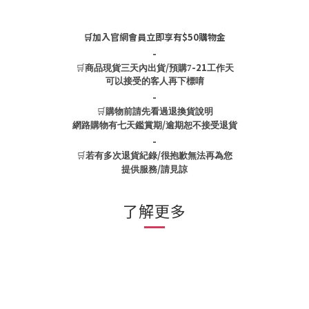
🛒加入官網會員立即享有$50購物金
-
🛒
/
-21
商品現貨三天內出貨
預購7
工作天
可以接受的客人再下標唷
-
🛒
購物前請先看過退換貨說明
/
網路購物有七天鑑賞期
逾期恕不接受退貨
-
🛒
/
若有多次退貨紀錄
很抱歉無法再為您
/
提供服務
請見諒
了解更多