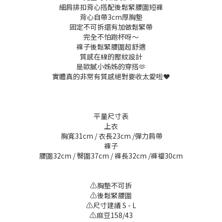
細肩排扣背心搭配後鬆緊腰圍短褲
背心自帶3cm厚胸墊
固定不可拆還有加做鬆緊帶
完全不怕跑杯呀～
褲子後鬆緊腰圍超舒適
質感在線的壓紋設計
是歐膩小姊姊的穿搭🫶
實體真的非常有質感絕對要收太愛啦❤️
平量尺寸表
上衣
胸寬31cm / 衣長23cm /彈力肩帶
褲子
腰圍32cm / 臀圍37cm / 褲長32cm /褲襠30cm
⚠️胸墊不可拆
⚠️後鬆緊腰圍
⚠️尺寸建議 S - L
⚠️麻豆158/43