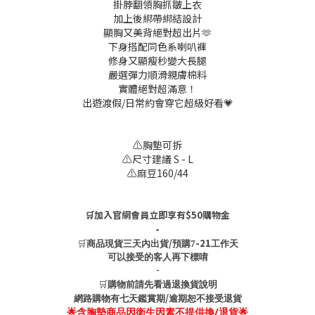
掛脖翻領胸抓皺上衣
加上後綁帶綁結設計
顯胸又美背絕對超出片🫶
下身搭配同色系喇叭褲
修身又顯瘦秒變大長腿
嚴選彈力順滑親膚棉料
實體絕對超滿意！
出遊渡假/日常約會穿它超級好看💗
⚠️胸墊可拆
⚠️尺寸建議 S - L
⚠️麻豆160/44
🛒加入官網會員立即享有$50購物金
-
🛒
/
-21
商品現貨三天內出貨
預購7
工作天
可以接受的客人再下標唷
-
🛒
購物前請先看過退換貨說明
/
網路購物有七天鑑賞期
逾期恕不接受退貨
🌟含胸墊商品因衛生因素不提供換/退貨🌟