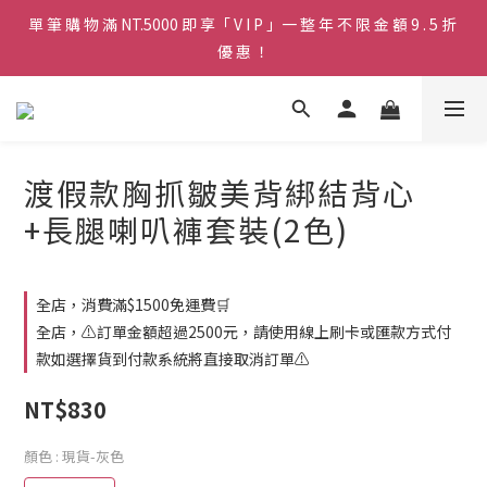
單 筆 購 物 滿 NT.5000 即 享「 V I P 」一 整 年 不 限 金 額 9 . 5 折 
♡ 官 網 訂 單 滿 NT.1500 即 享 免 運 費 🚚💨 ♡
優 惠 ！
♡ 官 網 訂 單 滿 NT.1500 即 享 免 運 費 🚚💨 ♡
渡假款胸抓皺美背綁結背心
+長腿喇叭褲套裝(2色)
全店，消費滿$1500免運費🛒
全店，⚠️訂單金額超過2500元，請使用線上刷卡或匯款方式付
款如選擇貨到付款系統將直接取消訂單⚠️
NT$830
顏色
: 現貨-灰色