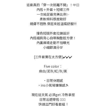
這套真的「穿一次就離不開」！🫶🏻
內搭＋外套＋短裙三件
一次給足最完美比例✨
柔軟棉料厚度剛好
親膚不悶熱 穿起來超溫糯舒服!!!
撞色短版外套拉鍊設計
內搭細肩背心自帶胸墊超方便！
內裏褲裙走動不怕曝光
小細節滿分💯
[三件套實在太方便]✔️✔️✔️
Five color：
麻白/泥灰/紅/灰/黑
•日常休閒感
•ins小氣場慵懶感🎾
現在這天氣 必須get 冷熱拿捏
日常出遊穿搭 🧏🏻‍♀️
快速出門好看套組 !