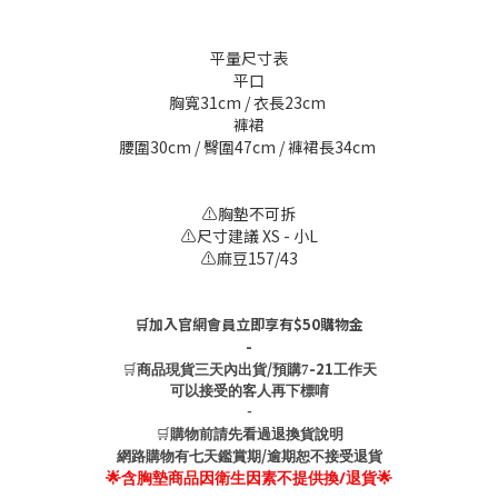
平量尺寸表
平口
胸寬31cm / 衣長23cm
褲裙
腰圍30cm / 臀圍47cm / 褲裙長34cm
⚠️胸墊不可拆
⚠️尺寸建議 XS - 小L
⚠️麻豆157/43
🛒加入官網會員立即享有$50購物金
-
🛒
/
-21
商品現貨三天內出貨
預購7
工作天
可以接受的客人再下標唷
-
🛒
購物前請先看過退換貨說明
/
網路購物有七天鑑賞期
逾期恕不接受退貨
🌟含胸墊商品因衛生因素不提供換/退貨🌟