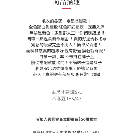
商品描述
毛衣的盡頭一定是基礎款！
全色顯白到極致 紅色拜託這波一定要入庫
無論是顏色！版型都太正!!! 你們別錯過!!!
自帶一點溫柔慵懶氛圍 ！真的好適合秋冬❄️
寬鬆的版型完全不挑人！簡單又百搭！
面料質感真的超級好 親膚舒適 摸著就舒服！
自帶一副手套 不帶掛在脖子上
隨便搭配就能出門！不論裙子還是褲子
輕鬆穿出溫柔慵懶風，舒適又有型
必入！真的很有秋冬那味 日常且精緻
⚠️尺寸建議S-L
⚠️麻豆165/47
🛒加入官網會員立即享有$50購物金
-
🛒
/
-21
商品現貨三天內出貨
預購7
工作天