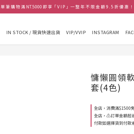
單 筆 購 物 滿 NT.5000 即 享「 V I P 」一 整 年 不 限 金 額 9 . 5 折 優 惠 ！
♡ 官 網 訂 單 滿 NT.1500 即 享 免 運 費 🚚💨 ♡
♡ 官 網 訂 單 滿 NT.1500 即 享 免 運 費 🚚💨 ♡
品
IN STOCK / 現貨快速出貨
VIP/VVIP
INSTAGRAM
FA
慵懶圓領
套(4色)
全店，消費滿$1500
全店，⚠️訂單金額超
付款如選擇貨到付款系