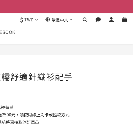
$
TWD
繁體中文
CEBOOK
軟糯舒適針織衫配手
免運費🛒
過2500元，請使用線上刷卡或匯款方式
統將直接取消訂單⚠️