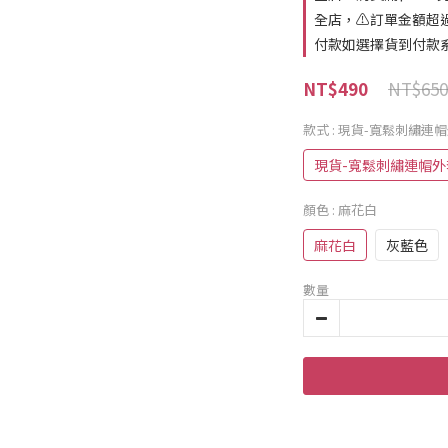
全店，⚠️訂單金額超
付款如選擇貨到付款系
NT$650
NT$490
款式
: 現貨-寬鬆刺繡連
現貨-寬鬆刺繡連帽外
顏色
: 麻花白
麻花白
灰藍色
數量