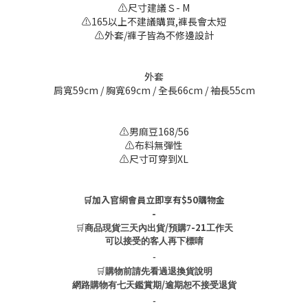
⚠️尺寸建議Ｓ- M
⚠️165以上不建議購買,褲長會太短
⚠️外套/褲子皆為不修邊設計
外套
肩寬59cm / 胸寬69cm / 全長66cm / 袖長55cm
⚠️男麻豆168/56
⚠️布料無彈性
⚠️尺寸可穿到XL
🛒加入官網會員立即享有$50購物金
-
🛒
/
-21
商品現貨三天內出貨
預購7
工作天
可以接受的客人再下標唷
-
🛒
購物前請先看過退換貨說明
/
網路購物有七天鑑賞期
逾期恕不接受退貨
-