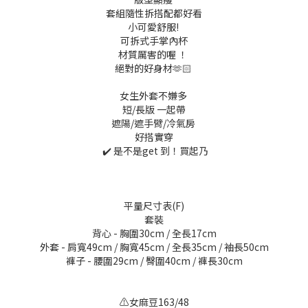
套組隨性拆搭配都好看
小可愛舒服!
可拆式手掌內杯
材質厲害的喔 ！
絕對的好身材🫶🏻
女生外套不嫌多
短/長版 一起帶
遮陽/遮手臂/冷氣房
好搭實穿
✔️ 是不是get 到！買起乃
平量尺寸表(F)
套裝
背心 - 胸圍30cm / 全長17cm
外套 - 肩寬49cm / 胸寬45cm / 全長35cm / 袖長50cm
褲子 - 腰圍29cm / 臀圍40cm / 褲長30cm
⚠️女麻豆163/48