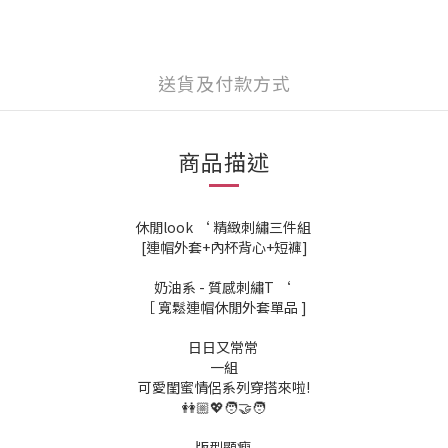
送貨及付款方式
商品描述
休閒look ‘ 精緻刺繡三件組
[連帽外套+內杯背心+短褲]
奶油系 - 質感刺繡T ‘
［ 寬鬆連帽休閒外套單品 ]
日日又常常
一組
可愛閨蜜情侶系列穿搭來啦!
👭🏼💖🧑‍🤝‍🧑
版型顯瘦