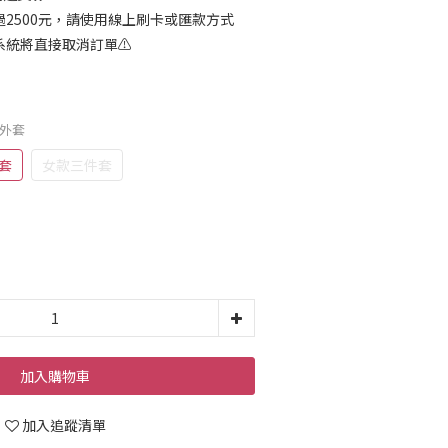
過2500元，請使用線上刷卡或匯款方式
統將直接取消訂單⚠️
帽外套
套
女款三件套
加入購物車
加入追蹤清單