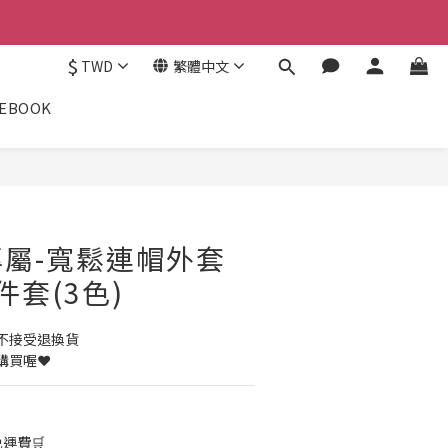
$
TWD
繁體中文
CEBOOK
屬-寬鬆連帽外套
件套(3色)
不接受退換貨
買喔❤️
免運費🛒