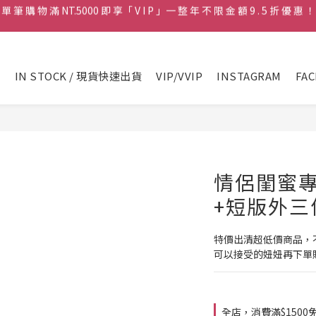
♡ 官 網 訂 單 滿 NT.1500 即 享 免 運 費 🚚💨 ♡
♡ 官 網 訂 單 滿 NT.1500 即 享 免 運 費 🚚💨 ♡
♡ 寵粉報報✨先付款(匯款/刷卡)不限金額即享9.8折優惠📢 ♡
品
IN STOCK / 現貨快速出貨
VIP/VVIP
INSTAGRAM
FA
單 筆 購 物 滿 NT.5000 即 享「 V I P 」一 整 年 不 限 金 額 9 . 5 折 優 惠 ！
♡ 官 網 訂 單 滿 NT.1500 即 享 免 運 費 🚚💨 ♡
情侶閨蜜專
+短版外三
特價出清超低價商品，
可以接受的妞妞再下單購
全店，消費滿$1500