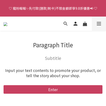
♡ 寵粉報報✨先付款(匯款/刷卡)不限金額即享9.8折優惠📢 ♡
♡ 官 網 訂 單 滿 NT.1500 即 享 免 運 費 🚚💨 ♡
單 筆 購 物 滿 NT.5000 即 享「 V I P 」一 整 年 不 限 金 額 9 . 5 折 
優 惠 ！
♡ 官 網 訂 單 滿 NT.1500 即 享 免 運 費 🚚💨 ♡
Paragraph Title
Subtitle
Input your text contents to promote your product, or
tell the story about your shop.
Enter