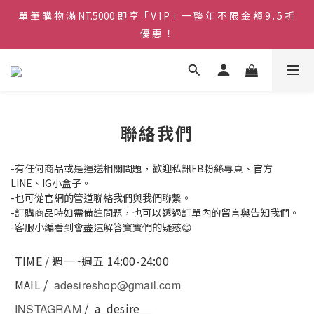
單 筆 購 物 滿 NT.5000 即 享「 V I P 」一 整 年 不 限 金 額 9 . 5 折 
♡ 官 網 訂 單 滿 NT.1500 即 享 免 運 費 🚚💨 ♡
優 惠 ！
♡ 官 網 訂 單 滿 NT.1500 即 享 免 運 費 🚚💨 ♡
聯絡我們
-有任何商品或是運送相關問題，歡迎私訊FB粉絲專頁、官方
LINE、IG小盒子。
-也可從官網的管道
聯絡我們與我們聯繫。
-訂購商品時如需備註問題，也可以透過訂單內的留言與告知我們。
-客服小編看到會盡速解答寶寶們的疑惑😊
TIME / 週一~週五 14:00-24:00
MAIL /
adesireshop@gmail.com
/
a_desire__
INSTAGRAM