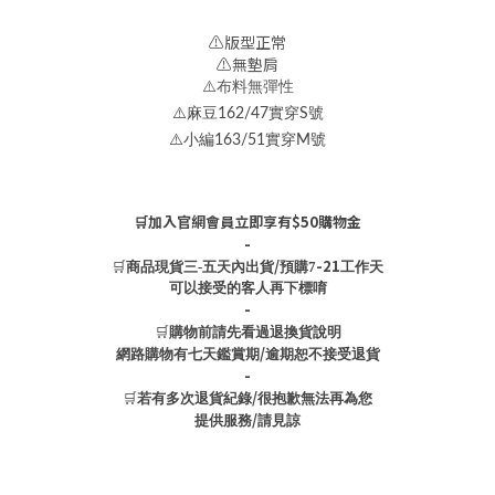
⚠️版型正常
⚠️無墊肩
⚠️布料無彈性
⚠️麻豆162/47實穿S號
⚠️小編163/51實穿M號
🛒加入官網會員立即享有$50購物金
-
🛒
/
-21
商品現貨三-五天內出貨
預購7
工作天
可以接受的客人再下標唷
-
🛒
購物前請先看過退換貨說明
/
網路購物有七天鑑賞期
逾期恕不接受退貨
-
🛒
/
若有多次退貨紀錄
很抱歉無法再為您
/
提供服務
請見諒