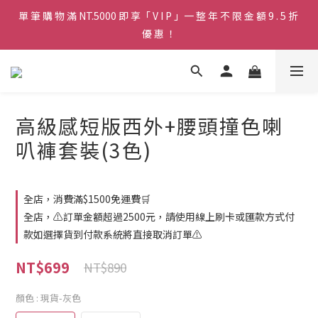
單 筆 購 物 滿 NT.5000 即 享「 V I P 」一 整 年 不 限 金 額 9 . 5 折 
♡ 官 網 訂 單 滿 NT.1500 即 享 免 運 費 🚚💨 ♡
優 惠 ！
♡ 官 網 訂 單 滿 NT.1500 即 享 免 運 費 🚚💨 ♡
高級感短版西外+腰頭撞色喇
叭褲套裝(3色)
全店，消費滿$1500免運費🛒
全店，⚠️訂單金額超過2500元，請使用線上刷卡或匯款方式付
款如選擇貨到付款系統將直接取消訂單⚠️
NT$699
NT$890
顏色
: 現貨-灰色