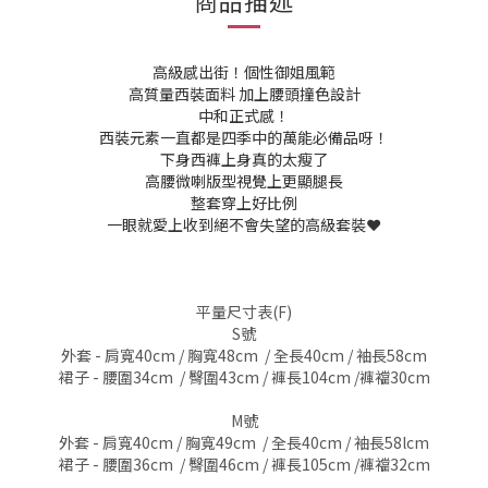
商品描述
高級感出街！個性御姐風範
高質量西裝面料 加上腰頭撞色設計
中和正式感！
西裝元素一直都是四季中的萬能必備品呀！
下身西褲上身真的太瘦了
高腰微喇版型視覺上更顯腿長
整套穿上好比例
一眼就愛上收到絕不會失望的高級套裝❤️
平量尺寸表(F)
S號
外套 - 肩寬40cm / 胸寬48cm / 全長40cm / 袖長58cm
裙子 - 腰圍34cm / 臀圍43cm / 褲長104cm /褲襠30cm
M號
外套 - 肩寬40cm / 胸寬49cm / 全長40cm / 袖長58lcm
裙子 - 腰圍36cm / 臀圍46cm / 褲長105cm /褲襠32cm