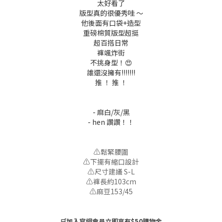
太好看了
版型真的很優秀哇 ～
他後面有口袋+造型
重磅棉質
版型超挺
超百搭日常
褲颯炸街
不挑身型！😍
誰還沒擁有!!!!!!!
推 ！ 推 ！
- 麻白/灰/黑
- hen 讚讚！！
⚠️鬆緊腰圍
⚠️下擺有縮口設計
⚠️尺寸建議 S-L
⚠️褲長約103cm
⚠️麻豆153/45
🛒加入官網會員立即享有$50購物金