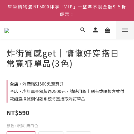
單 筆 購 物 滿 NT.5000 即 享「 V I P 」一 整 年 不 限 金 額 9 . 5 折 
♡ 官 網 訂 單 滿 NT.1500 即 享 免 運 費 🚚💨 ♡
優 惠 ！
♡ 官 網 訂 單 滿 NT.1500 即 享 免 運 費 🚚💨 ♡
炸街質感get｜慵懶好穿搭日
常寬褲單品(3色)
全店，消費滿$1500免運費🛒
全店，⚠️訂單金額超過2500元，請使用線上刷卡或匯款方式付
款如選擇貨到付款系統將直接取消訂單⚠️
NT$590
顏色
: 現貨-麻白色