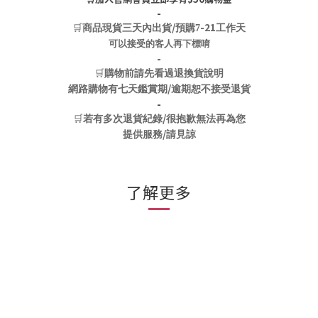
-
🛒
/
-21
商品現貨三天內出貨
預購7
工作天
可以接受的客人再下標唷
-
🛒
購物前請先看過退換貨說明
/
網路購物有七天鑑賞期
逾期恕不接受退貨
-
🛒
/
若有多次退貨紀錄
很抱歉無法再為您
/
提供服務
請見諒
了解更多