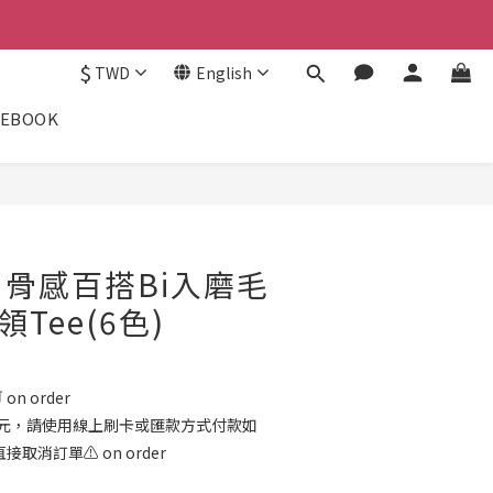
$
TWD
English
CEBOOK
骨感百搭Bi入磨毛
Tee(6色)
on order
00元，請使用線上刷卡或匯款方式付款如
消訂單⚠️ on order