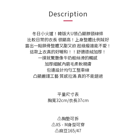
Description
冬日小火爐！韓版大U領凸顯脖頸線條
比較日常的衣長 很顯高！上身整體比例賊好
露出一點鎖骨整體又甜又欲 超級瘦誰能不愛！
這款上衣真的好暖和！！舒適德絨加厚！
一摸就驚艷像牛奶般絲滑的觸感
加厚細膩內磨毛柔軟親膚
包邊設計均勻工整車線
凸顯嚴謹工藝 質感拉滿 真的不能錯過
平量尺寸表
胸寬32cm/衣長37cm
⚠️胸墊可拆
⚠️XS - M身型可穿
⚠️麻豆165/47