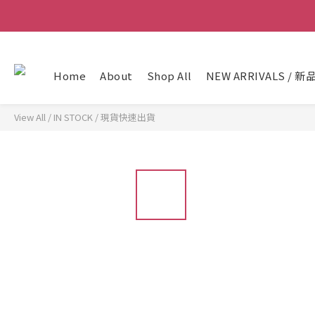
Home
About
Shop All
NEW ARRIVALS / 新
View All
/
IN STOCK / 現貨快速出貨