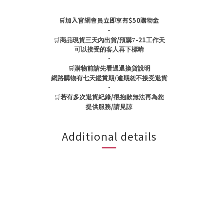
🛒加入官網會員立即享有$50購物金
-
🛒
/
-21
商品現貨三天內出貨
預購7
工作天
可以接受的客人再下標唷
-
🛒
購物前請先看過退換貨說明
/
網路購物有七天鑑賞期
逾期恕不接受退貨
-
🛒
/
若有多次退貨紀錄
很抱歉無法再為您
/
提供服務
請見諒
Additional details