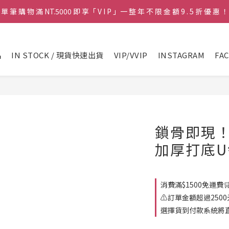
單 筆 購 物 滿 NT.5000 即 享「 V I P 」一 整 年 不 限 金 額 9 . 5 折 優 惠 ！
♡ 官 網 訂 單 滿 NT.1500 即 享 免 運 費 🚚💨 ♡
♡ 官 網 訂 單 滿 NT.1500 即 享 免 運 費 🚚💨 ♡
品
IN STOCK / 現貨快速出貨
VIP/VVIP
INSTAGRAM
FA
鎖骨即現！
加厚打底U領
消費滿$1500免運費🛒 
⚠️訂單金額超過25
選擇貨到付款系統將直接取