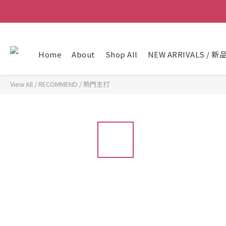
Home
About
Shop All
NEW ARRIVALS / 新
View All
/
RECOMMEND / 熱門主打