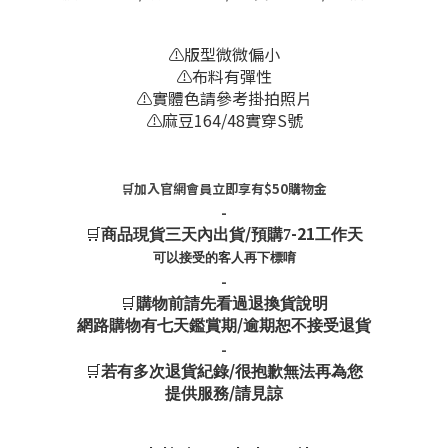
⚠️版型微微偏小
⚠️布料有彈性
⚠️實體色請參考掛拍照片
⚠️麻豆164/48實穿S號
🛒加入官網會員立即享有$50購物金
-
🛒
/
-21
商品現貨三天內出貨
預購7
工作天
可以接受的客人再下標唷
-
🛒
購物前請先看過退換貨說明
/
網路購物有七天鑑賞期
逾期恕不接受退貨
-
🛒
/
若有多次退貨紀錄
很抱歉無法再為您
/
提供服務
請見諒