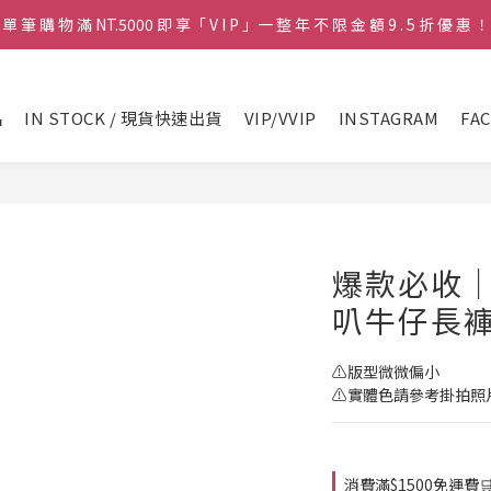
單 筆 購 物 滿 NT.5000 即 享「 V I P 」一 整 年 不 限 金 額 9 . 5 折 優 惠 ！
♡ 官 網 訂 單 滿 NT.1500 即 享 免 運 費 🚚💨 ♡
♡ 官 網 訂 單 滿 NT.1500 即 享 免 運 費 🚚💨 ♡
品
IN STOCK / 現貨快速出貨
VIP/VVIP
INSTAGRAM
FA
爆款必收
叭牛仔長
⚠️版型微微偏小
⚠️實體色請參考掛拍照
消費滿$1500免運費🛒 