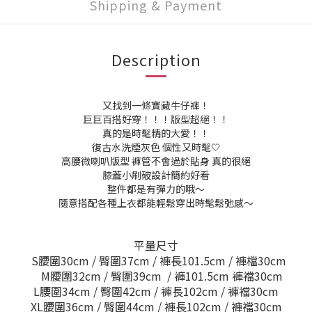
Shipping & Payment
Description
又找到一條寶藏牛仔褲！
巨巨百搭好穿！！！版型超絕！！
真的是時髦精的大愛！！
復古水洗煙灰色 個性又時髦🤍
高腰微喇叭版型 褲管不會過於貼身 真的很絕
膝蓋小刷破設計簡約好看
整件都是有彈力的哦～
隨意搭配各種上衣都能輕鬆穿出時髦鬆弛感～
平量尺寸
S腰圍30cm / 臀圍37cm / 褲長101.5cm / 褲檔30cm
M腰圍32cm / 臀圍39cm / 褲101.5cm 褲襠30cm
L腰圍34cm / 臀圍42cm / 褲長102cm / 褲襠30cm
XL腰圍36cm / 臀圍44cm / 褲長102cm / 褲襠30cm