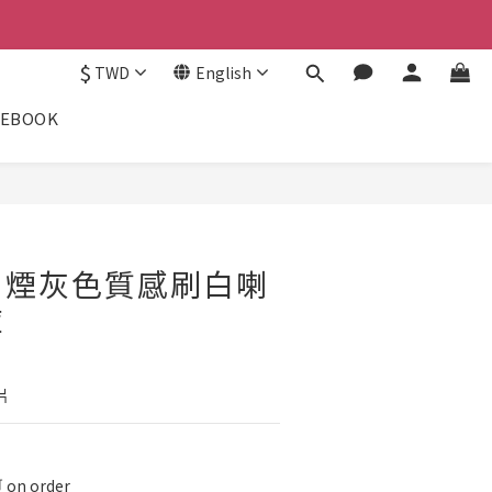
$
TWD
English
CEBOOK
｜煙灰色質感刷白喇
褲
片
on order