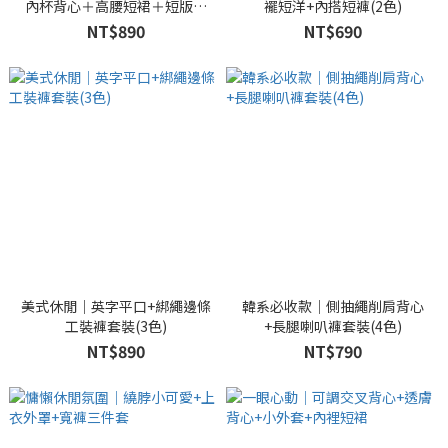
內杯背心＋高腰短裙＋短版連
襬短洋+內搭短褲(2色)
帽外套set (5色)
NT$890
NT$690
美式休閒｜英字平口+綁繩邊條
韓系必收款｜側抽繩削肩背心
工裝褲套裝(3色)
+長腿喇叭褲套裝(4色)
NT$890
NT$790