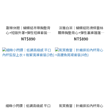
甜辣休閒｜蝴蝶結吊帶胸墊背
淡雅白茶｜蝴蝶結防滑條蕾絲
心+短版外罩+彈性短褲套裝(3
飄帶胸墊背心+彈性裏褲蓬蓬裙
色)
套裝(3色)
NT$890
NT$890
細緻小閃鑽｜低調高級感 平口
氣質擔當｜針織排扣內杯背心