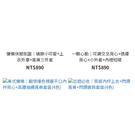
慵懶休閒氛圍｜繞脖小可愛+上
一眼心動｜可調交叉背心+透膚
衣外罩+寬褲三件套
背心+小外套+內裡短裙
NT$890
NT$890