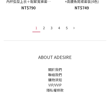
內杯弧型上衣＋鬆緊寬褲套裝
+高腰魚尾裙套裝(4色)
(3色)
NT$790
NT$749
1
2
3
4
5
ABOUT ADESIRE
關於我們
聯絡我們
購物須知
VIP/VVIP
隱私權條款