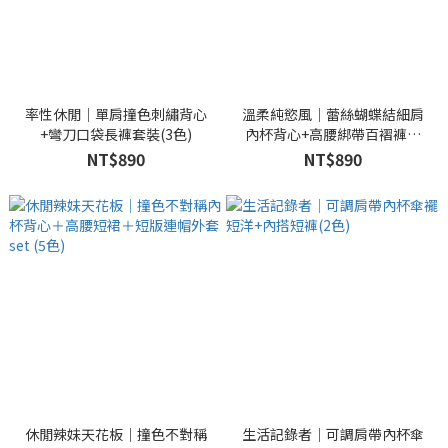
率性休閒｜單肩撞色刺繡背心
溫柔純慾風｜蕾絲蝴蝶結細肩
+彎刀口袋長褲套裝(3色)
內杯背心+高腰綁帶百褶褲裙
+小外套set (3色)
NT$890
NT$890
休閒辣妹天花板｜撞色不對稱
生活記錄者｜可調肩帶內杯傘