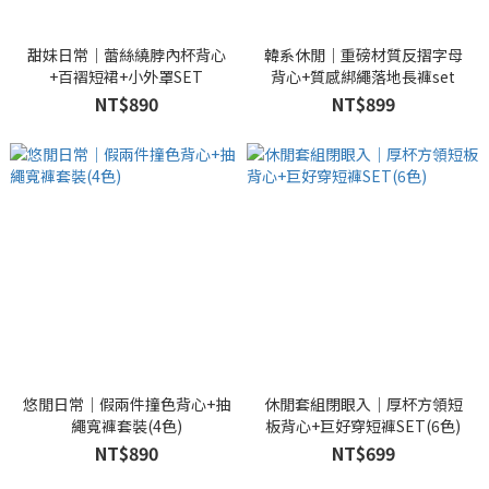
甜妹日常｜蕾絲繞脖內杯背心
韓系休閒｜重磅材質反摺字母
+百褶短裙+小外罩SET
背心+質感綁繩落地長褲set
NT$890
NT$899
悠閒日常｜假兩件撞色背心+抽
休閒套組閉眼入｜厚杯方領短
繩寬褲套裝(4色)
板背心+巨好穿短褲SET(6色)
NT$890
NT$699