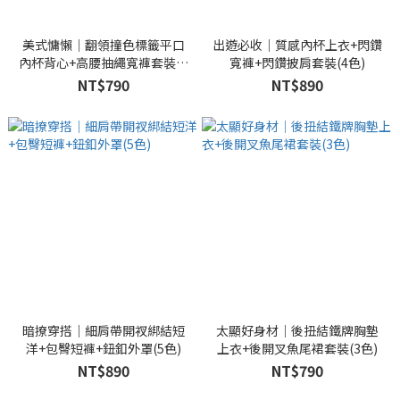
美式慵懶｜翻領撞色標籤平口
出遊必收｜質感內杯上衣+閃鑽
內杯背心+高腰抽繩寬褲套裝(4
寬褲+閃鑽披肩套裝(4色)
色)
NT$790
NT$890
暗撩穿搭｜細肩帶開衩綁結短
太顯好身材｜後扭結鐵牌胸墊
洋+包臀短褲+鈕釦外罩(5色)
上衣+後開叉魚尾裙套裝(3色)
NT$890
NT$790