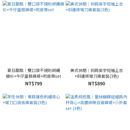
夏日甜酷｜雙口袋不規則綁繩
美式休閒｜斜肩英字短袖上衣
襯衫+牛仔蛋糕褲裙+附皮帶set
+斜邊條彎刀褲套裝(3色)
NT$799
NT$890