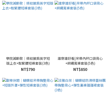
學院減齡款｜條紋披肩英字短
誰穿誰好看|吊帶內杯口袋背心
版上衣+鬆緊腰短褲套裝(3色)
+綁繩寬褲套裝(5色)
NT$790
NT$850